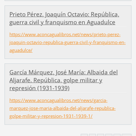
Prieto Pérez, Joaquín Octavio: República,
guerra civil y franquismo en Aguadulce
https://www.aconcagualibros.net/news/prieto-perez-
joaquin-octavio-republica-guerra-civil-y-franquismo-en-
aguadulce/
García Márquez, José María: Albaida del
Aljarafe. República, golpe militar y
represión (1931-1939)
https://www.aconcagualibros.net/news/garcia-
marquez-jose-maria-albaida-del-aljarafe-republica-
golpe-militar-y-represion-1931-1939-1/