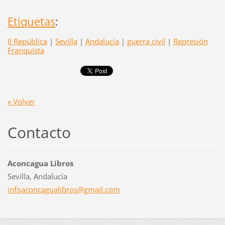
Etiquetas
:
II República
|
Sevilla
|
Andalucía
|
guerra civil
|
Represión
Franquista
« Volver
Contacto
Aconcagua Libros
Sevilla, Andalucía
infoacon
cagualib
ros@gmai
l.com