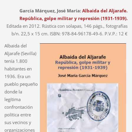
García Márquez, José María:
Albaida del Aljarafe.
República, golpe militar y represión (1931-1939).
Editada en 2012. Rústica con solapas,
146 págs., fotografías
b/n.
22,5 x 15 cm.
ISBN: 978-84-96178-49-6. P.V.P.: 12 €
Albaida del
Aljarafe (Sevilla)
tenía 1.800
habitantes en
1936. Era un
pueblo pequeño
donde la
legítima
confrontación
política entre
sus vecinos y
organizaciones