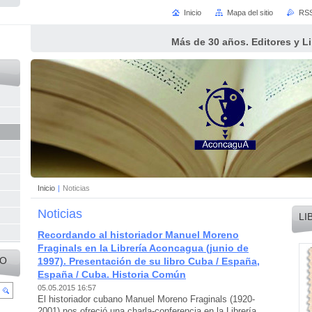
Inicio
Mapa del sitio
RS
Más de 30 años. Editores y L
Inicio
|
Noticias
Noticias
LI
Recordando al historiador Manuel Moreno
Fraginals en la Librería Aconcagua (junio de
IO
1997). Presentación de su libro Cuba / España,
España / Cuba. Historia Común
05.05.2015 16:57
El historiador cubano Manuel Moreno Fraginals (1920-
2001) nos ofreció una charla-conferencia en la Librería