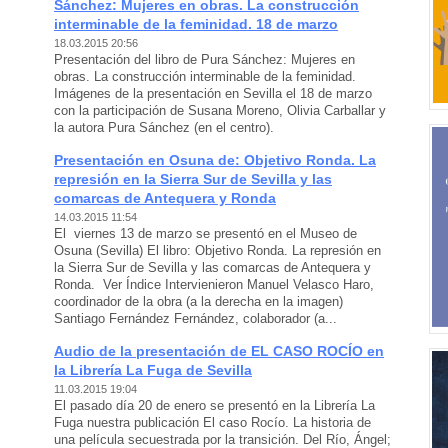
Sánchez: Mujeres en obras. La construcción
interminable de la feminidad. 18 de marzo
18.03.2015 20:56
Presentación del libro de Pura Sánchez: Mujeres en
obras. La construcción interminable de la feminidad.
Imágenes de la presentación en Sevilla el 18 de marzo
con la participación de Susana Moreno, Olivia Carballar y
la autora Pura Sánchez (en el centro).
Presentación en Osuna de: Objetivo Ronda. La
represión en la Sierra Sur de Sevilla y las
comarcas de Antequera y Ronda
14.03.2015 11:54
El viernes 13 de marzo se presentó en el Museo de
Osuna (Sevilla) El libro: Objetivo Ronda. La represión en
la Sierra Sur de Sevilla y las comarcas de Antequera y
Ronda. Ver Índice Intervienieron Manuel Velasco Haro,
coordinador de la obra (a la derecha en la imagen)
Santiago Fernández Fernández, colaborador (a...
Audio de la presentación de EL CASO ROCÍO en
la Librería La Fuga de Sevilla
11.03.2015 19:04
El pasado día 20 de enero se presentó en la Librería La
Fuga nuestra publicación El caso Rocío. La historia de
una película secuestrada por la transición. Del Río, Ángel;