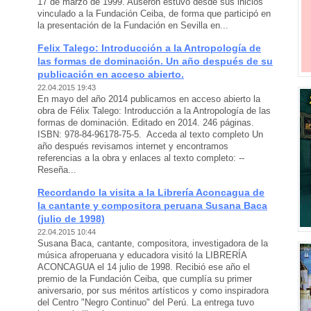
17 de marzo de 1999. Auserón estuvo desde sus inicios
vinculado a la Fundación Ceiba, de forma que participó en
la presentación de la Fundación en Sevilla en...
Felix Talego: Introducción a la Antropología de
las formas de dominación. Un año después de su
publicación en acceso abierto.
22.04.2015 19:43
En mayo del año 2014 publicamos en acceso abierto la
obra de Félix Talego: Introducción a la Antropología de las
formas de dominación. Editado en 2014. 246 páginas.
ISBN: 978-84-96178-75-5. Acceda al texto completo Un
año después revisamos internet y encontramos
referencias a la obra y enlaces al texto completo: --
Reseña...
Recordando la visita a la Librería Aconcagua de
la cantante y compositora peruana Susana Baca
(julio de 1998)
22.04.2015 10:44
Susana Baca, cantante, compositora, investigadora de la
música afroperuana y educadora visitó la LIBRERÍA
ACONCAGUA el 14 julio de 1998. Recibió ese año el
premio de la Fundación Ceiba, que cumplía su primer
aniversario, por sus méritos artísticos y como inspiradora
del Centro "Negro Continuo" del Perú. La entrega tuvo