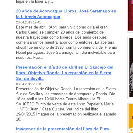
lugar en la librería y...
20 años de Aconcagua Libros. José Saramago en
la Librería Aconcagua
20.04.2015 19:41
Este mes de abril, (Abril para vivir, como diría el gran
Carlos Cano) se cumplen 20 años del comienzo de
nuestra trayectoria como libreros. Dos años después
comenzaríamos nuestra labor como editores. La apertura
oficial fue en otoño de 1995, con la conferencia del Premio
Nobel portugués, José Saramago. Un día inolvidable para
nosotros. Fue...
Presentación el día 18 de abril en El Saucejo del
libro: Objetivo Ronda. La represión en la Sierra
Sur de Sevilla
08.04.2015 20:38
Presentación de Objetivo Ronda: La represión en la Sierra
Sur de Sevilla y las comarcas de Antequera y Ronda. Día
18 de abril A las 19:00 horas Teatro Alberquilla EL
SAUCEJO Punto de venta de este libro: Papelería María.
+INFO: Juan / Casa Cultura. Ver Índice del libro
19/04/2015 Imagen de la presentación realizada el sábado
18...
Imágenes de la presentación del libro de Pura