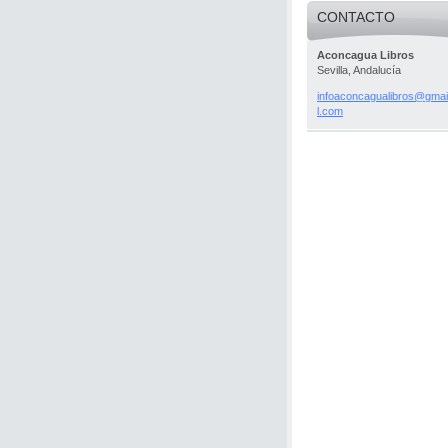
CONTACTO
Aconcagua Libros
Sevilla, Andalucía
infoacon
cagualib
ros@gmai
l.com