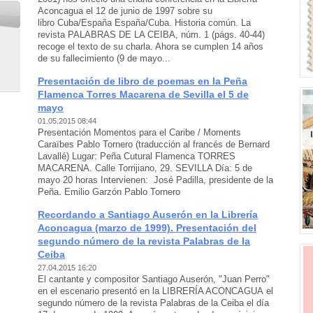
Aconcagua el 12 de junio de 1997 sobre su
libro Cuba/España España/Cuba. Historia común. La
revista PALABRAS DE LA CEIBA, núm. 1 (págs. 40-44)
recoge el texto de su charla. Ahora se cumplen 14 años
de su fallecimiento (9 de mayo...
Presentación de libro de poemas en la Peña
Flamenca Torres Macarena de Sevilla el 5 de
mayo
01.05.2015 08:44
Presentación Momentos para el Caribe / Moments
Caraïbes Pablo Tornero (traducción al francés de Bernard
Lavallé) Lugar: Peña Cutural Flamenca TORRES
MACARENA. Calle Torrijiano, 29. SEVILLA Día: 5 de
mayo 20 horas Intervienen: José Padilla, presidente de la
Peña. Emilio Garzón Pablo Tornero
Recordando a Santiago Auserón en la Librería
Aconcagua (marzo de 1999). Presentación del
segundo número de la revista Palabras de la
Ceiba
27.04.2015 16:20
El cantante y compositor Santiago Auserón, "Juan Perro"
en el escenario presentó en la LIBRERÍA ACONCAGUA el
segundo número de la revista Palabras de la Ceiba el día