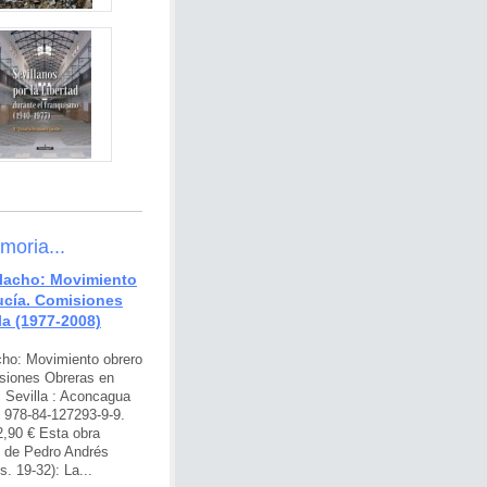
oria...
lacho: Movimiento
ucía. Comisiones
la (1977-2008)
ho: Movimiento obrero
siones Obreras en
. Sevilla : Aconcagua
: 978-84-127293-9-9.
2,90 € Esta obra
o de Pedro Andrés
. 19-32): La...