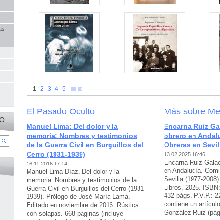
as
1
2
3
4
5
El Pasado Oculto
Más sobre Mem
IO
Manuel Lima: Del dolor y la
Encarna Ruiz Ga
memoria: Nombres y testimonios
obrero en Andal
de la Guerra Civil en Burguillos del
Obreras en Sevil
Cerro (1931-1939)
13.02.2025 16:46
Encarna Ruiz Galac
16.11.2016 17:14
en Andalucía. Comi
Manuel Lima Díaz. Del dolor y la
Sevilla (1977-2008)
memoria: Nombres y testimonios de la
Libros, 2025. ISBN
Guerra Civil en Burguillos del Cerro (1931-
432 págs. P.V.P.: 2
1939). Prólogo de José María Lama.
contiene un artícul
Editado en noviembre de 2016. Rústica
González Ruiz (págs
con solapas. 668 páginas (incluye