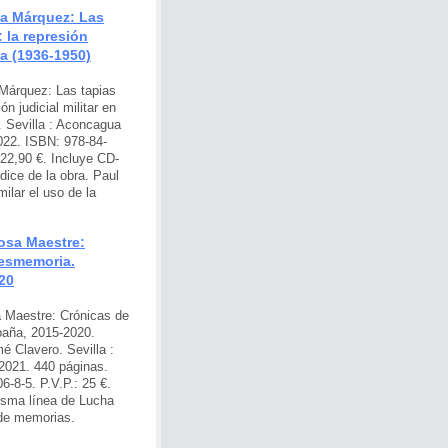
ía Márquez: Las
: la represión
va (1936-1950)
Márquez: Las tapias
ión judicial militar en
. Sevilla : Aconcagua
022. ISBN: 978-84-
 22,90 €. Incluye CD-
ice de la obra. Paul
ilar el uso de la
osa Maestre:
desmemoria.
20
 Maestre: Crónicas de
aña, 2015-2020.
é Clavero. Sevilla :
2021. 440 páginas.
-8-5. P.V.P.: 25 €.
isma línea de Lucha
 de memorias.