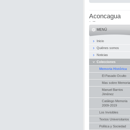
Aconcagua
Libros
MENÚ
Inicio
Quiénes somos
Noticias
Colecciones
Memoria Histórica
El Pasado Oculto
Mas sobre Memoria.
Manuel Barrios
Jiménez
Catálogo Memoria
2009-2019
Los Invisibles
Textos Universitarios
Política y Sociedad