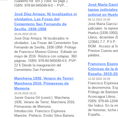
cuaderno fot. b/n y color, 64 págs.).
José María Garc
ISBN: 978-84-945049-9-0 -- PVP:...
tapias judiciales
José Díaz Arriaza: Ni localizados ni
judicial en Huel
olvidados. Las Fosas del
06.12.2022 10:39
Cementerio San Fernando de
José María García 
judiciales: la repres
Sevilla, 1936-1958
Huelva (1936-1950)
20.04.2016 20:34
Libros, diciembre 2
José Díaz Arriaza: Ni localizados ni
123941-7-7. P.V.P.:
olvidados. Las Fosas del Cementerio San
ROM. Acceso al Índ
Fernando de Sevilla, 1936-1958. Prólogo
Preston Cuesta asim
de Francisco Moreno Gómez. Editado en
palabra...
mayo de 2016. Rústica con solapas. 360
páginas. ISBN: 978-84-945049-4-5. PVP:
Francisco Espin
22 € Desde la inauguración del
Crónicas de la 
Cementerio San Fernando...
España, 2015-20
Marchena 1936, Verano de Terror;
12.02.2022 16:34
Marchena 2016, Primaveras de
Francisco Espinosa
la desmemoria. Esp
Memoria
Prólogo de Bartolom
20.04.2016 18:21
Aconcagua Libros, 
Javier Gavira Gil (coord.): Marchena
ISBN: 978-84-120406
1936, Verano de Terror; Marchena 2016,
Ver Índice. En la m
Primaveras de Memoria.
de historias, lucha
Introducción. Francisco Espinosa
España,...
Maestre. Prefacio. Emilio Silva Barrera.