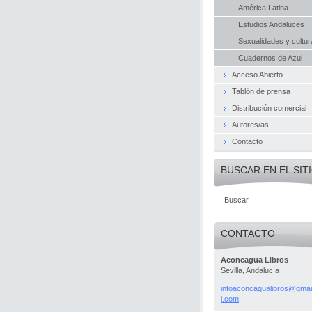
América Latina
Estudios Andaluces
Sexualidades y cultur
Cuadernos de Azul
Acceso Abierto
Tablón de prensa
Distribución comercial
Autores/as
Contacto
BUSCAR EN EL SIT
CONTACTO
Aconcagua Libros
Sevilla, Andalucía
infoacon
cagualib
ros@gmai
l.com