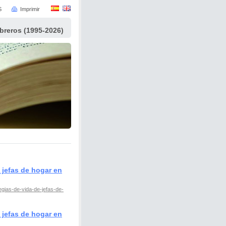
S
Imprimir
ibreros (1995-2026)
 jefas de hogar en
gias-de-vida-de-jefas-de-
 jefas de hogar en