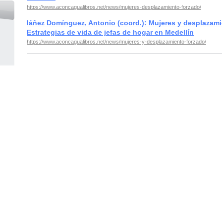
https://www.aconcagualibros.net/news/mujeres-desplazamiento-forzado/
Iáñez Domínguez, Antonio (coord.): Mujeres y desplazami
Estrategias de vida de jefas de hogar en Medellín
https://www.aconcagualibros.net/news/mujeres-y-desplazamiento-forzado/