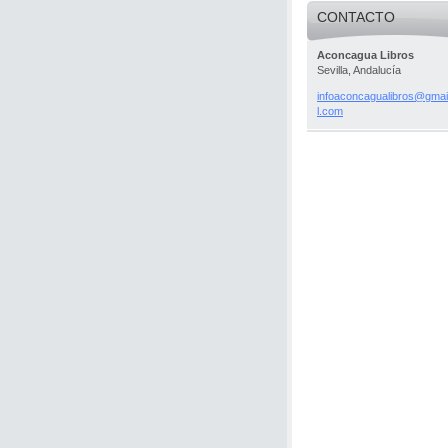
CONTACTO
Aconcagua Libros
Sevilla, Andalucía
infoacon
cagualib
ros@gmai
l.com