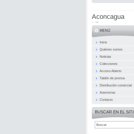
Aconcagua
Libros
MENÚ
Inicio
Quiénes somos
Noticias
Colecciones
Acceso Abierto
Tablón de prensa
Distribución comercial
Autores/as
Contacto
BUSCAR EN EL SIT