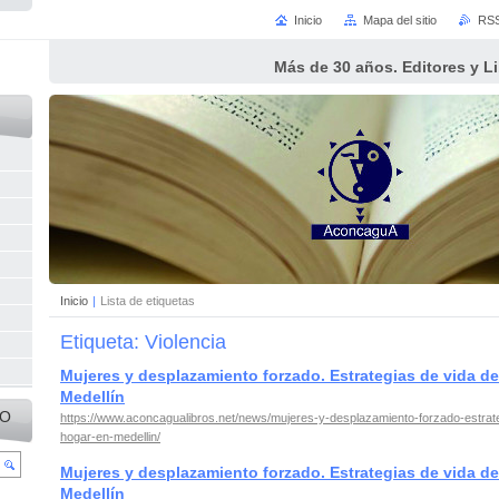
Inicio
Mapa del sitio
RS
Más de 30 años. Editores y L
Inicio
|
Lista de etiquetas
Etiqueta: Violencia
Mujeres y desplazamiento forzado. Estrategias de vida de
Medellín
IO
https://www.aconcagualibros.net/news/mujeres-y-desplazamiento-forzado-estrate
hogar-en-medellin/
Mujeres y desplazamiento forzado. Estrategias de vida de
Medellín