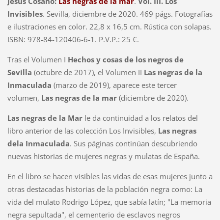
Jesús Cosano:
Las negras de la mar
.
Vol. III. Los
Invisibles
. Sevilla, diciembre de 2020. 469 págs. Fotografías
e ilustraciones en color. 22,8 x 16,5 cm. Rústica con solapas.
ISBN: 978-84-120406-6-1. P.V.P.: 25 €.
Tras el Volumen I
Hechos y cosas de los negros de
Sevilla
(octubre de 2017), el Volumen II
Las negras de la
Inmaculada
(marzo de 2019), aparece este tercer
volumen,
Las negras de la mar
(diciembre de 2020).
Las negras de la Mar
le da continuidad a los relatos del
libro anterior de las colección Los Invisibles,
Las negras
dela Inmaculada
. Sus páginas continúan descubriendo
nuevas historias de mujeres negras y mulatas de España.
En el libro se hacen visibles las vidas de esas mujeres junto a
otras destacadas historias de la población negra como: La
vida del mulato Rodrigo López, que sabía latín; "La memoria
negra sepultada", el cementerio de esclavos negros