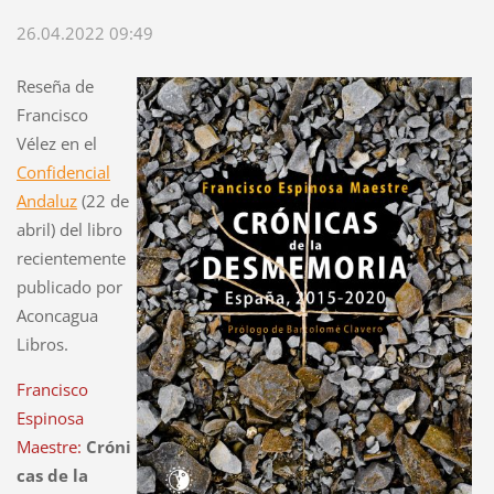
26.04.2022 09:49
Reseña de
Francisco
Vélez en el
Confidencial
Andaluz
(22 de
abril) del libro
recientemente
publicado por
Aconcagua
Libros.
Francisco
Espinosa
Maestre:
Cróni
cas de la