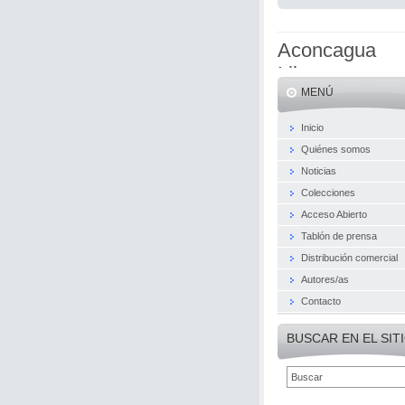
Aconcagua
Libros
MENÚ
Inicio
Quiénes somos
Noticias
Colecciones
Acceso Abierto
Tablón de prensa
Distribución comercial
Autores/as
Contacto
BUSCAR EN EL SIT