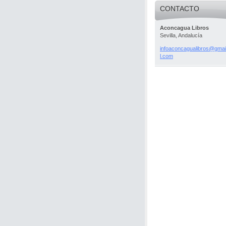
CONTACTO
Aconcagua Libros
Sevilla, Andalucía
infoacon
cagualib
ros@gmai
l.com