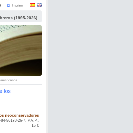
S
Imprimir
ibreros (1995-2026)
s americanos
e los
 los neoconservadores
84-96178-26-7. P.V.P.:
15 €