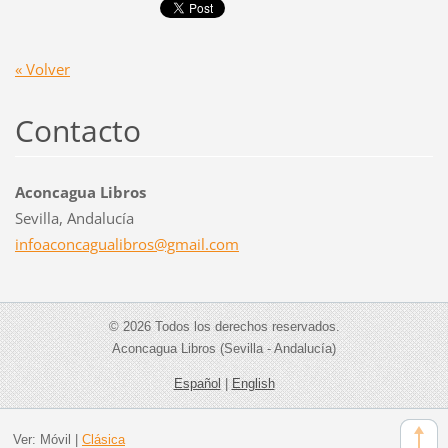
« Volver
Contacto
Aconcagua Libros
Sevilla, Andalucía
infoacon
cagualib
ros@gmai
l.com
© 2026 Todos los derechos reservados.
Aconcagua Libros (Sevilla - Andalucía)
Español
|
English
Ver:
Móvil
|
Clásica