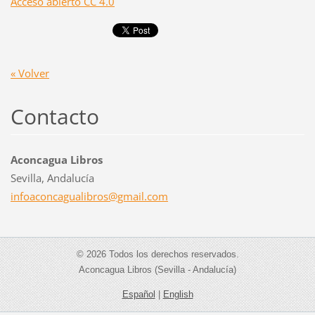
Acceso abierto CC 4.0
« Volver
Contacto
Aconcagua Libros
Sevilla, Andalucía
infoacon
cagualib
ros@gmai
l.com
© 2026 Todos los derechos reservados.
Aconcagua Libros (Sevilla - Andalucía)
Español
|
English