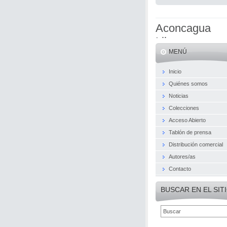
Aconcagua
Libros
MENÚ
Inicio
Quiénes somos
Noticias
Colecciones
Acceso Abierto
Tablón de prensa
Distribución comercial
Autores/as
Contacto
BUSCAR EN EL SIT