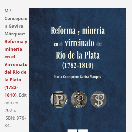
M.ª
Concepció
n Gavira
Márquez:
Reforma y
minería
en el
Virreinato
del Río de
la Plata
(1782-
1810).
Edit
ado en
2025.
ISBN: 978-
84-