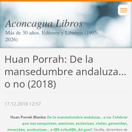
Aconcagua Libros
Más de 30 años. Editores y Libreros (1995-
2026)
Huan Porrah: De la
mansedumbre andaluza...
o no (2018)
17.12.2018 12:57
Huan Porrah Blanko:
De la mansedumbre andaluza... o no. Celebrar
que nos conquistan, asesinan, esclavizan, violan, genocidan,
etnocidan, aculturizan...
a l@h miheñ@h, ¡ké guai!
. Sevilla, diciembre de