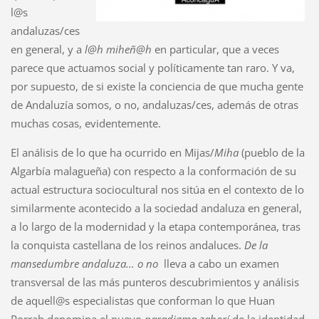
l@s
andaluzas/ces
en general, y a
l@h miheñ@h
en particular, que a veces
parece que actuamos social y políticamente tan raro. Y va,
por supuesto, de si existe la conciencia de que mucha gente
de Andaluzía somos, o no, andaluzas/ces, además de otras
muchas cosas, evidentemente.
El análisis de lo que ha ocurrido en Mijas/
Miha
(pueblo de la
Algarbía malagueña) con respecto a la conformación de su
actual estructura sociocultural nos sitúa en el contexto de lo
similarmente acontecido a la sociedad andaluza en general,
a lo largo de la modernidad y la etapa contemporánea, tras
la conquista castellana de los reinos andaluces.
De la
mansedumbre andaluza... o no
lleva a cabo un examen
transversal de las más punteros descubrimientos y análisis
de aquell@s especialistas que conforman lo que Huan
Porrah denomina el nuevo
paradigma zahorí
de la identidad