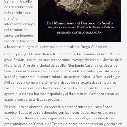
Benjamín Castillo
nos descubre “con
más cerebro que
mano” un
interesante ensayo
del re
conocido
pintor sanluqueño,
Francisco Pacheco,
a la postre, suegro del universal pintor sevillano Diego Velázquez.
Con un prólogo titulado “Roma triunfante”, del historiador del Arte, Manuel
Jesús Roldán, uno de los más reconocidos investigadores en el ámbito de la
Historia del Arte de la ciudad de Sevilla: "Benjamín Castillo nos describe
Sevilla, una urbe envuelta en los acontecimientos sociales y artísticos que
la configuran como un centro cultural de primer orden. La Sevilla del siglo
XVII se revela como un fenómeno artístico de características singulares.
Las últimas expresiones tardo-manieristas. La influencia de Italia y su
aporte a la cultura barroca española y el flujo cultural flamenco crean un
espacio con características propias".
En este libro se abordan los procedimientos técnicos y su significado
estético. Todos ellos relacionados con las necesidades expresivas en el
siglo XVII sevillano en cuyo origen participan las influyentes directrices
programáticas del Concilio de Trento (la necesidad de verismo y decoro en