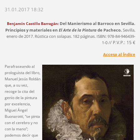
31.01.2017 18:32
Del Manierismo al Barroco en Sevilla.
Benjam
ín Castillo Barrag
án:
Principios y materiales en
El Arte de la Pintura
de Pacheco.
Sevilla,
enero de 2017. Rústica con solapas. 182 páginas. ISBN: 978-84-946439-
/ P.V.P.: 15 €
1-0 /
Acceso al Índice
Parafraseando al
prologuista del libro,
Manuel Jesús Roldán
que, a su vez,
recoge la cita del
genio de la pintura
por excelencia,
Miguel Ángel
Buonarotti, “se pinta
con el cerebro y no
con la mano”;
podemos decir que