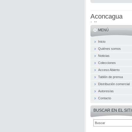
Aconcagua
Libros
MENÚ
Inicio
Quiénes somos
Noticias
Colecciones
Acceso Abierto
Tablón de prensa
Distribución comercial
Autores/as
Contacto
BUSCAR EN EL SIT