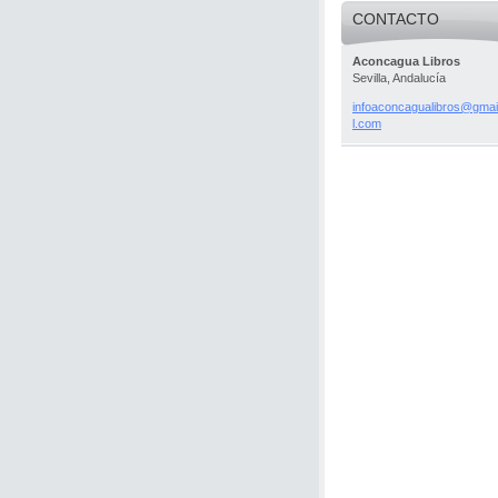
CONTACTO
Aconcagua Libros
Sevilla, Andalucía
infoacon
cagualib
ros@gmai
l.com