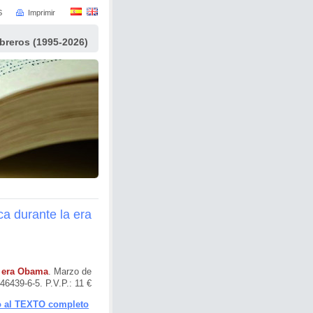
S
Imprimir
ibreros (1995-2026)
a durante la era
a era Obama
. Marzo de
6439-6-5. P.V.P.: 11 €
 al TEXTO completo