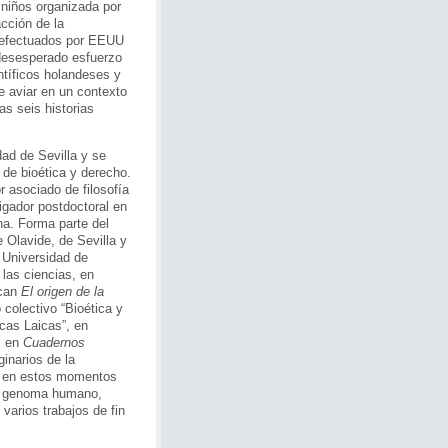
niños organizada por
acción de la
 efectuados por EEUU
 desesperado esfuerzo
ntíficos holandeses y
e aviar en un contexto
as seis historias
dad de Sevilla y se
 de bioética y derecho.
r asociado de filosofía
igador postdoctoral en
na. Forma parte del
 Olavide, de Sevilla y
 Universidad de
 las ciencias, en
acan
El origen de la
 colectivo “Bioética y
icas Laicas”, en
”, en
Cuadernos
ginarios de la
ge en estos momentos
del genoma humano,
varios trabajos de fin