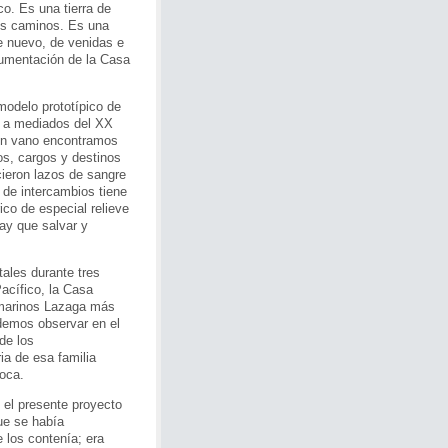
ico. Es una tierra de
sus caminos. Es una
de nuevo, de venidas e
ocumentación de la Casa
delo pro­totípico de
ae a mediados del XX
 en vano encontramos
os, cargos y destinos
cieron lazos de sangre
 de intercambios tiene
ico de especial relieve
hay que salvar y
les du­rante tres
Pacífico, la Casa
s marinos Lazaga más
odemos observar en el
 de los
ia de esa familia
poca.
 el presente proyecto
ue se había
 los contenía; era