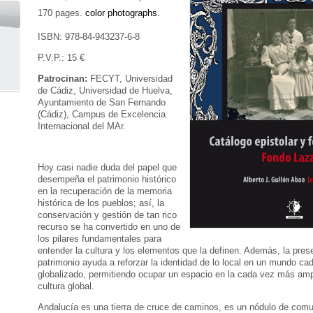
170 pages.
color photographs.
ISBN: 978-84-943237-6-8
P.V.P.: 15 €
Patrocinan:
FECYT, Universidad
de Cádiz, Universidad de Huelva,
Ayuntamiento de San Fernando
(Cádiz), Campus de Excelencia
Internacional del MAr.
Hoy casi nadie duda del papel que
desempeña el patrimonio histórico
en la re­cuperación de la memoria
histórica de los pueblos; así, la
conservación y gestión de tan rico
recurso se ha convertido en uno de
los pilares fundamentales para
entender la cultura y los elementos que la definen. Además, la prese
patrimonio ayuda a reforzar la identidad de lo local en un mundo c
globalizado, permitiendo ocupar un espacio en la cada vez más amp
cultura global.
Andalucía es una tierra de cruce de caminos, es un nódulo de com