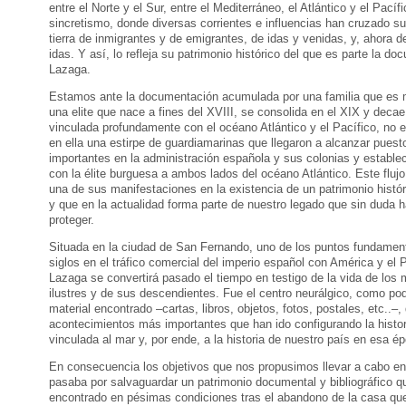
entre el Norte y el Sur, entre el Mediterráneo, el Atlántico y el Pacíf
sincretismo, donde diversas corrientes e influencias han cruzado 
tierra de inmigrantes y de emigrantes, de idas y venidas, y, ahora 
idas. Y así, lo refleja su patrimonio histórico del que es parte la d
Lazaga.
Estamos ante la documentación acumulada por una familia que es mo
una elite que nace a fines del XVIII, se consolida en el XIX y dec
vinculada profundamente con el océano Atlántico y el Pacífico, no
en ella una estirpe de guardiamarinas que llegaron a al­canzar puest
importantes en la administración española y sus colonias y estable
con la élite burguesa a ambos lados del océano Atlántico. Este flujo
una de sus manifestaciones en la existencia de un patrimonio histór
y que en la actuali­dad forma parte de nuestro legado que sin duda 
proteger.
Situada en la ciudad de San Fernando, uno de los puntos fundamenta
siglos en el tráfico comercial del imperio español con América y el 
Lazaga se convertirá pasado el tiempo en testigo de la vida de lo
ilustres y de sus descendientes. Fue el centro neurál­gico, como p
material encontrado –cartas, libros, objetos, fotos, postales, etc..–,
acontecimientos más importantes que han ido con­figurando la histor
vinculada al mar y, por ende, a la historia de nuestro país en esa é
En consecuencia los objetivos que nos propusimos llevar a cabo en
pasaba por salvaguardar un patrimonio documental y bibliográfico q
encontrado en pésimas condiciones tras el abandono de la casa que