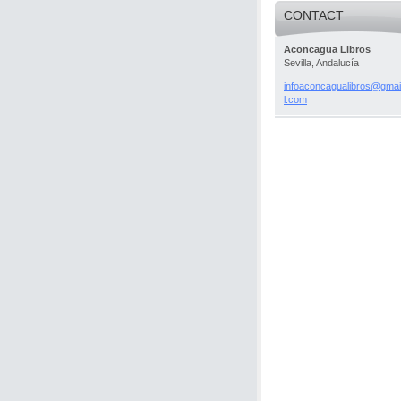
CONTACT
Aconcagua Libros
Sevilla, Andalucía
infoacon
cagualib
ros@gmai
l.com