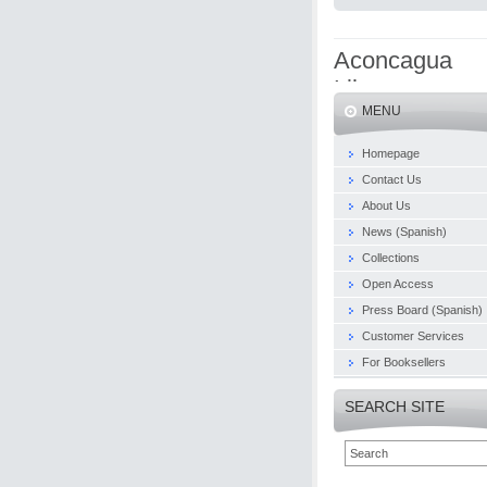
Aconcagua
Libros
MENU
Homepage
Contact Us
About Us
News (Spanish)
Collections
Open Access
Press Board (Spanish)
Customer Services
For Booksellers
SEARCH SITE