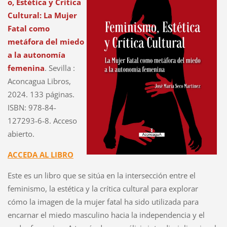
o, Estética y Crítica
Cultural: La Mujer
Fatal como
metáfora del miedo
a la autonomía
femenina
. Sevilla :
Aconcagua Libros,
2024. 133 páginas.
ISBN: 978-84-
127293-6-8. Acceso
abierto.
ACCEDA AL LIBRO
Este es un libro que se sitúa en la intersección entre el
feminismo, la estética y la crítica cultural para explorar
cómo la imagen de la mujer fatal ha sido utilizada para
encarnar el miedo masculino hacia la independencia y el