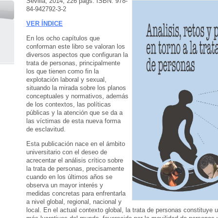
Sevilla, 2014, 226 págs.
ISBN: 978-
84-942792-3-2
VER ÍNDICE
En los ocho capítulos que
conforman este libro se valoran los
diversos aspectos que configuran la
trata de personas, principalmente
los que tienen como fin la
explotación laboral y sexual,
situando la mirada sobre los planos
conceptuales y normativos, además
de los contextos, las políticas
públicas y la atención que se da a
las víctimas de esta nueva forma
de esclavitud.
Esta publicación nace en el ámbito
universitario con el deseo de
acrecentar el análisis crítico sobre
la trata de personas, precisamente
cuando en los últimos años se
observa un mayor interés y
medidas concretas para enfrentarla
a nivel global, regional, nacional y
local. En el actual contexto global, la trata de personas constituye