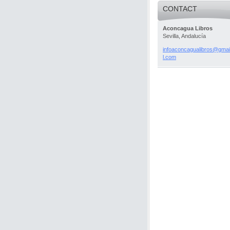
CONTACT
Aconcagua Libros
Sevilla, Andalucía
infoacon
cagualib
ros@gmai
l.com