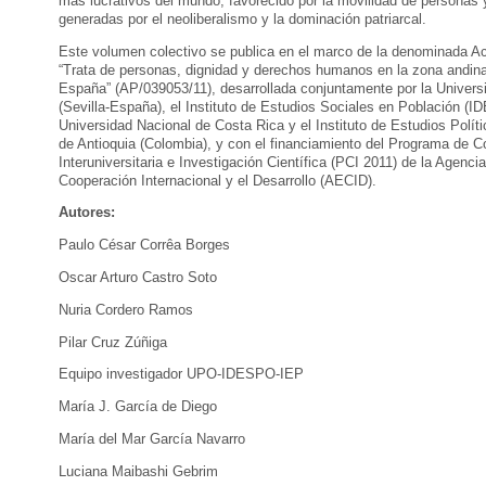
más lucrativos del mundo, favorecido por la movilidad de personas 
generadas por el neoliberalismo y la dominación patriarcal.
Este volumen colectivo se publica en el marco de la denominada Ac
“Trata de personas, dignidad y derechos humanos en la zona andin
España” (AP/039053/11), desarrollada conjuntamente por la Univers
(Sevilla-España), el Instituto de Estudios Sociales en Población (I
Universidad Nacional de Costa Rica y el Instituto de Estudios Polít
de Antioquia (Colombia), y con el financiamiento del Programa de 
Interuniversitaria e Investigación Científica (PCI 2011) de la Agenci
Cooperación Internacional y el Desarrollo (AECID).
Autores:
Paulo César Corrêa Borges
Oscar Arturo Castro Soto
Nuria Cordero Ramos
Pilar Cruz Zúñiga
Equipo investigador UPO-IDESPO-IEP
María J. García de Diego
María del Mar García Navarro
Luciana Maibashi Gebrim