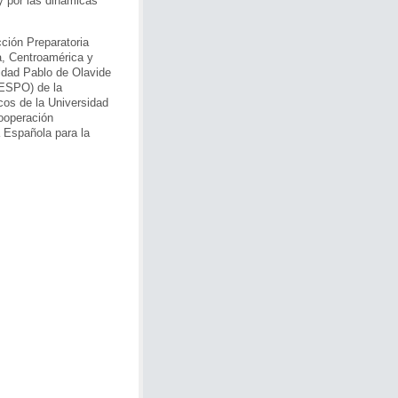
y por las dinámicas
ción Preparatoria
a, Centroamérica y
idad Pablo de Olavide
DESPO) de la
icos de la Universidad
Cooperación
a Española para la