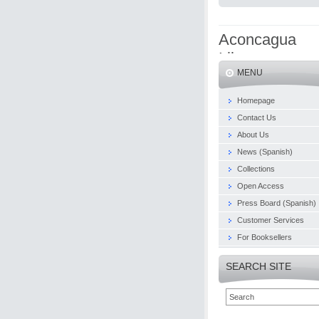
Aconcagua
Libros
MENU
Homepage
Contact Us
About Us
News (Spanish)
Collections
Open Access
Press Board (Spanish)
Customer Services
For Booksellers
SEARCH SITE