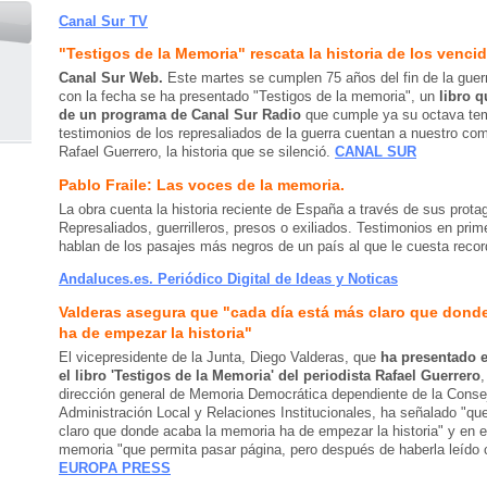
Canal Sur TV
"Testigos de la Memoria" rescata la historia de los venci
Canal Sur Web.
Este martes se cumplen 75 años del fin de la guerr
con la fecha se ha presentado "Testigos de la memoria", un
libro q
de un programa de Canal Sur Radio
que cumple ya su octava te
testimonios de los represaliados de la guerra cuentan a nuestro com
Rafael Guerrero, la historia que se silenció.
CANAL SUR
Pablo Fraile: Las voces de la memoria.
La obra cuenta la historia reciente de España a través de sus prota
Represaliados, guerrilleros, presos o exiliados. Testimonios en pri
hablan de los pasajes más negros de un país al que le cuesta recor
Andaluces.es. Periódico Digital de Ideas y Noticas
Valderas asegura que "cada día está más claro que dond
ha de empezar la historia"
El vicepresidente de la Junta, Diego Valderas, que
ha presentado e
el libro 'Testigos de la Memoria' del periodista Rafael Guerrero
,
dirección general de Memoria Democrática dependiente de la Conse
Administración Local y Relaciones Institucionales, ha señalado "q
claro que donde acaba la memoria ha de empezar la historia" y en 
memoria "que permita pasar página, pero después de haberla leído 
EUROPA PRESS