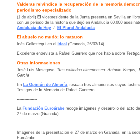
Valderas reivindica la recuperación de la memoria democrá
periodismo especializado
(1 de abril) El vicepresidente de la Junta presenta en Sevilla un libr
con un periodo de la historia que dejó en Andalucía 60.000 asesinato
Andalucía de Hoy
/
El Plural Andalucía
El abuelo no murió; lo mataron
Inés Gallastegui en el
Ideal
(Granada, 26/03/14)
Excelente entrevista a Rafael Guerrero que nos habla sobre
Testigo
Otras informaciones
José Luis Masegosa:
Tres exiliados almerienses: Antonio Vargas,
García
En
La Opinión de Almería
, rescata tres almerienses cuyos testim
Testigos de la Memoria de Rafael Guerrero.
----------------
La
Fundación Euroárabe
recoge imágenes y desarrollo del acto de
27 de marzo (Granada)
Imágenes de la presentación el 27 de marzo en Granada, en la sed
Euroárabe.