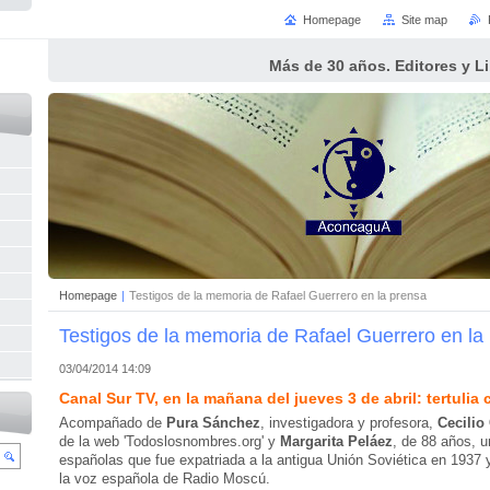
Homepage
Site map
Más de 30 años. Editores y L
Homepage
|
Testigos de la memoria de Rafael Guerrero en la prensa
Testigos de la memoria de Rafael Guerrero en la
03/04/2014 14:09
Canal Sur TV, en la mañana del jueves 3 de abril: tertulia
Acompañado de
Pura Sánchez
, investigadora y profesora,
Cecilio
de la web 'Todoslosnombres.org' y
Margarita Peláez
, de 88 años, u
españolas que fue expatriada a la antigua Unión Soviética en 1937 
la voz española de Radio Moscú.