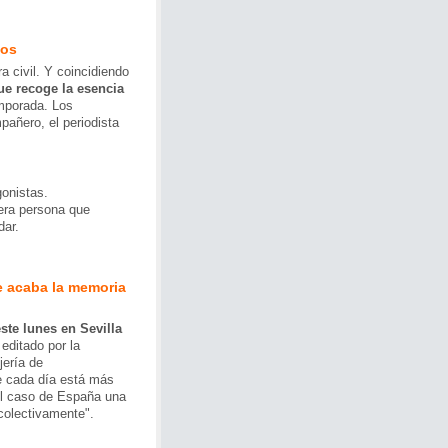
dos
a civil. Y coincidiendo
ue recoge la esencia
mporada. Los
pañero, el periodista
gonistas.
mera persona que
dar.
e acaba la memoria
ste lunes en Sevilla
 editado por la
jería de
ue cada día está más
el caso de España una
colectivamente".