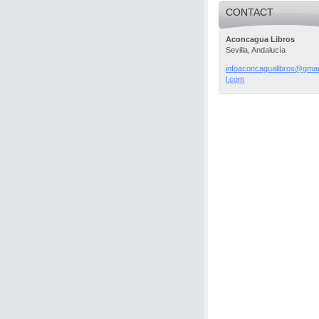
CONTACT
Aconcagua Libros
Sevilla, Andalucía
infoacon
cagualib
ros@gmai
l.com