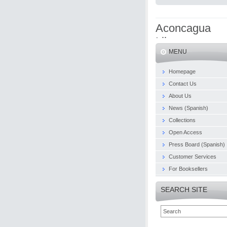
Aconcagua
Libros
MENU
Homepage
Contact Us
About Us
News (Spanish)
Collections
Open Access
Press Board (Spanish)
Customer Services
For Booksellers
SEARCH SITE