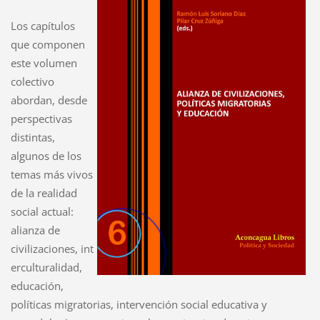
Los capítulos
que componen
este volumen
colectivo
abordan, desde
perspectivas
distintas,
algunos de los
temas más vivos
de la realidad
social actual:
alianza de
civilizaciones, int
erculturalidad,
educación,
políticas migratorias, intervención social educativa y