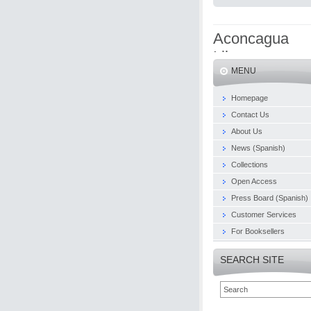
Aconcagua
Libros
MENU
Homepage
Contact Us
About Us
News (Spanish)
Collections
Open Access
Press Board (Spanish)
Customer Services
For Booksellers
SEARCH SITE