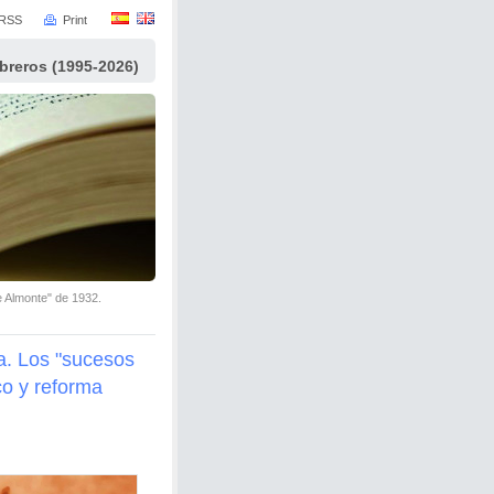
RSS
Print
ibreros (1995-2026)
e Almonte" de 1932.
a. Los "sucesos
co y reforma