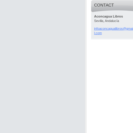
CONTACT
Aconcagua Libros
Sevilla, Andalucía
infoacon
cagualib
ros@gmai
l.com