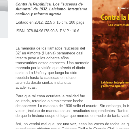
Contra la República. Los "sucesos de
Almonte" de 1932. Laicismo, integrismo
católico y reforma agraria
Editado en 2012. 22,5 x 15 cm. 180 págs.
ISBN: 978-84-96178-90-8. P.V.P.: 16 €
La memoria de los llamados “sucesos del
32” en Almonte (Huelva) permanece casi
intacta pese a los ochenta años
transcurridos desde entonces. Una memoria
marcada por la visión que ofreció el diario
carlista La Unión y que luego ha sido
repetida hasta la saciedad e incluso
asumida desde ciertas instancias
académicas.
Para que tal cosa ocurriera la realidad fue
ocultada, retorcida o simplemente hecha
desaparecer. La matanza de 1936 selló el asunto. Sin embargo, la i
veces, incluso de manera casual, resultados sorprendentes. Tantos
de que la historia ocupe el lugar que merece en medio de tanta visi
Así, no vendrá mal que, por una vez, sean las voces de todos las q
expedientes abiertos por el Gobierno Civil y la Guardia Civil iluminen