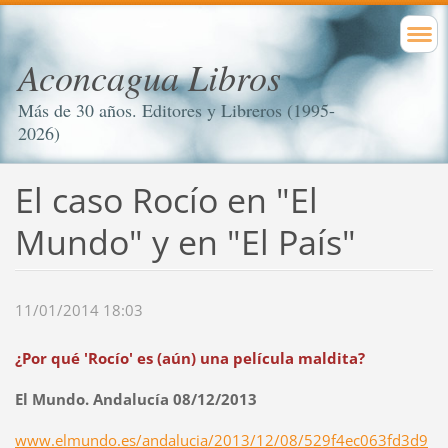
Aconcagua Libros
Más de 30 años. Editores y Libreros (1995-
2026)
El caso Rocío en "El
Mundo" y en "El País"
11/01/2014 18:03
¿Por qué 'Rocío' es (aún) una película maldita?
El Mundo. Andalucía 08/12/2013
www.elmundo.es/andalucia/2013/12/08/529f4ec063fd3d9