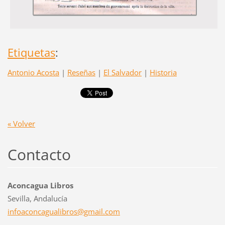
Etiquetas
:
Antonio Acosta
|
Reseñas
|
El Salvador
|
Historia
« Volver
Contacto
Aconcagua Libros
Sevilla, Andalucía
infoacon
cagualib
ros@gmai
l.com