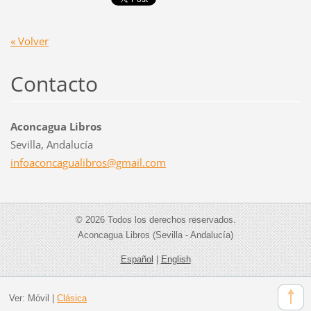
« Volver
Contacto
Aconcagua Libros
Sevilla, Andalucía
infoacon
cagualib
ros@gmai
l.com
© 2026 Todos los derechos reservados.
Aconcagua Libros (Sevilla - Andalucía)
Español
|
English
Ver:
Móvil
|
Clásica