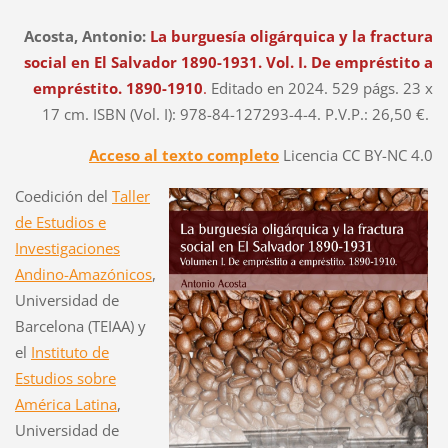
Acosta, Antonio:
La burguesía oligárquica y la fractura
social en El Salvador 1890-1931. Vol. I. De empréstito a
empréstito. 1890-1910
.
Editado en 2024. 529 págs. 23 x
17 cm. ISBN (Vol. I): 978-84-127293-4-4. P.V.P.: 26,50 €.
Acceso al texto completo
Licencia CC BY-NC 4.0
Coedición del
Taller
de Estudios e
Investigaciones
Andino-Amazónicos
,
Universidad de
Barcelona (TEIAA) y
el
Instituto de
Estudios sobre
América Latina
,
Universidad de