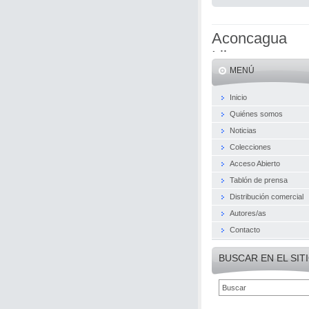
Aconcagua
Libros
MENÚ
Inicio
Quiénes somos
Noticias
Colecciones
Acceso Abierto
Tablón de prensa
Distribución comercial
Autores/as
Contacto
BUSCAR EN EL SIT