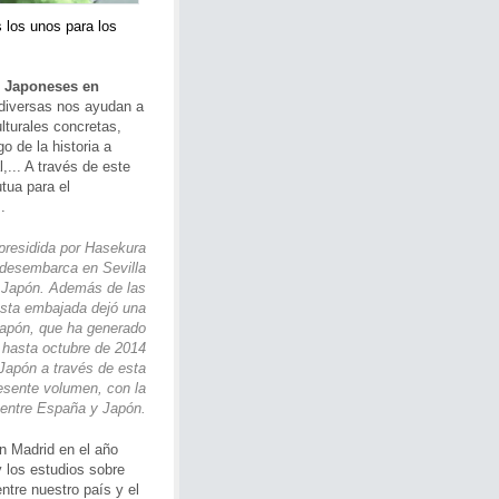
 los unos para los
s Japoneses en
 diversas nos ayudan a
lturales concretas,
o de la historia a
l,... A través de este
tua para el
.
presidida por Hasekura
desembarca en Sevilla
y Japón. Además de las
 esta embajada dejó una
 Japón, que ha generado
 hasta octubre de 2014
apón a través de esta
esente volumen, con la
 entre España y Japón.
 Madrid en el año
y los estudios sobre
ntre nuestro país y el