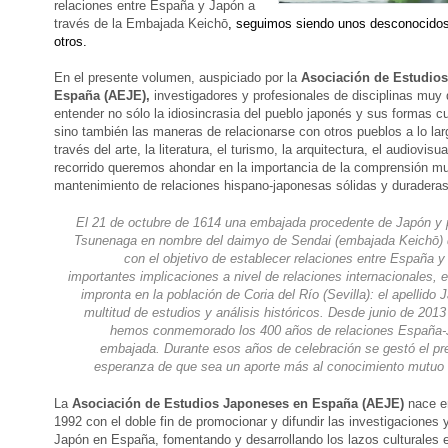
relaciones entre España y Japón a
través de la Embajada Keich
ō
, seguimos siendo unos desconocidos
otros.
En el presente volumen, auspiciado por la
Asociación de Estudio
España (AEJE),
investigadores y profesionales de disciplinas muy
entender no sólo la idiosincrasia del pueblo japonés y sus formas cu
sino también las maneras de relacionarse con otros pueblos a lo larg
través del arte, la literatura, el turismo, la arquitectura, el audiovisua
recorrido queremos ahondar en la importancia de la comprensión mu
mantenimiento de relaciones hispano-japonesas sólidas y duraderas
El 21 de octubre de 1614 una embajada procedente de Japón y 
Tsunenaga en nombre del daimyo de Sendai (embajada Keichō) 
con el objetivo de establecer relaciones entre España 
importantes implicaciones a nivel de relaciones internacionales,
impronta en la población de Coria del Río (Sevilla): el apellido
multitud de estudios y análisis históricos.
Desde junio de 2013
hemos conmemorado los 400 años de relaciones España-J
embajada. Durante esos años de celebración se gestó el pr
esperanza de que sea un aporte más al conocimiento mutuo
La
Asociación de Estudios Japoneses en España (AEJE)
nace en
1992 con el doble fin de promocionar y difundir las investigaciones 
Japón en España, fomentando y desarrollando los lazos culturales e