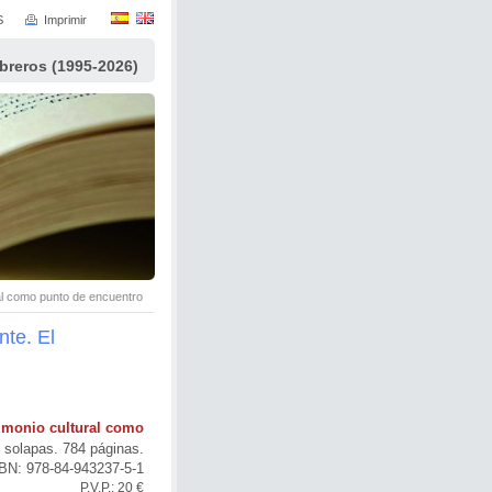
S
Imprimir
ibreros (1995-2026)
al como punto de encuentro
te. El
rimonio cultural como
n solapas. 784 páginas.
BN: 978-84-943237-5-1
P.V.P.: 20 €