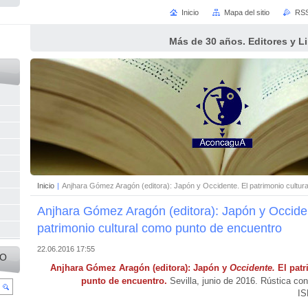
Inicio
Mapa del sitio
RS
Más de 30 años. Editores y L
Inicio
|
Anjhara Gómez Aragón (editora): Japón y Occidente. El patrimonio cultur
Anjhara Gómez Aragón (editora): Japón y Occiden
patrimonio cultural como punto de encuentro
22.06.2016 17:55
IO
Anjhara Gómez Aragón (editora):
Japón y
Occidente
.
El pat
punto de encuentro.
Sevilla, junio de 2016. Rústica co
IS