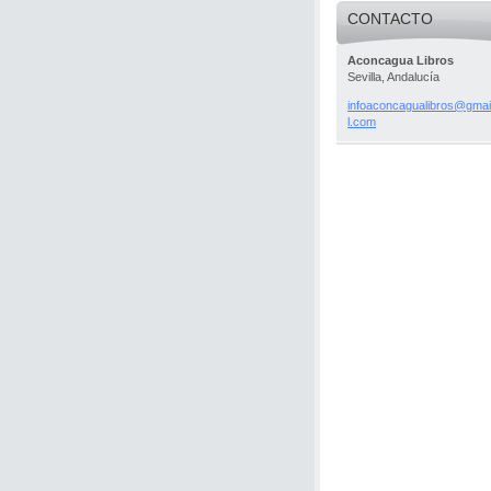
CONTACTO
Aconcagua Libros
Sevilla, Andalucía
infoacon
cagualib
ros@gmai
l.com