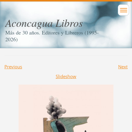
Aconcagua Libros
Más de 30 años. Editores y Libreros (1995-
2026)
Previous
Next
Slideshow