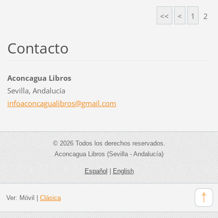
<<
<
1
2
Contacto
Aconcagua Libros
Sevilla, Andalucía
infoacon
cagualib
ros@gmai
l.com
© 2026 Todos los derechos reservados.
Aconcagua Libros (Sevilla - Andalucía)
Español
|
English
Ver:
Móvil
|
Clásica