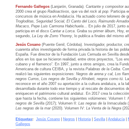
Fernando Gallegos
(Lanjarón, Granada). Cantante y compositor au
2000 crea el grupo
Radioactivos
, que va del
rock
al
pop
. Participa e
concursos de música en Andalucía. Ha actuado como telonero de
Trogloditas, Seguridad Social, El Canto del Loco, Raimundo Amado
Macaco, Pepe Luis Carmona Habichuela…
En julio de 2017, junto a
participa en el disco
Cantar a Lorca
. Graba su primer álbum, Hoy, e
segundo,
La Ley de Zorro Yhonny
, lo publica a finales del mismo añ
Jesús Cosano
(Puente Genil, Córdoba). Investigador, productor, cr
cuarenta años investigando de forma privada la historia de las pobl
España. Fue director de la Fundación Luis Cernuda en Sevilla desd
años en los que se hicieron realidad, entre otros proyectos, “Los en
cubano y el flamenco”. En 1997, junto a otros amigos, crea la Fund
Americana de cultura CEIBA, y la revista
Palabras de la Ceiba
. Com
realizó las siguientes exposiciones:
Negros de arena y cal, Los fla
negros Curros, Los negros de Sevilla y Afrobeti, negros como tú
. L
reconoce en el año 2007 su aportación a la cultura andaluza, a la lab
desarrollada durante todo ese tiempo y al rescate de documentos 
enriquecen el patrimonio cultural andaluz. En 2017 crea la colecc
que hasta la fecha, contiene los siguientes volúmenes: Volumen I:
negros de Sevilla
(2017); Volumen II:
Las negras de la Inmaculada
(
Las negras de la mar
(2020). Volumen IV:
La Venta de la Negra
(202
Etiquetas
:
Jesús Cosano
|
Negros
|
Historia
|
Sevilla
|
Andalucía
|
Gallegos