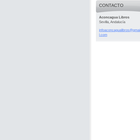
CONTACTO
Aconcagua Libros
Sevilla, Andalucía
infoacon
cagualib
ros@gmai
l.com