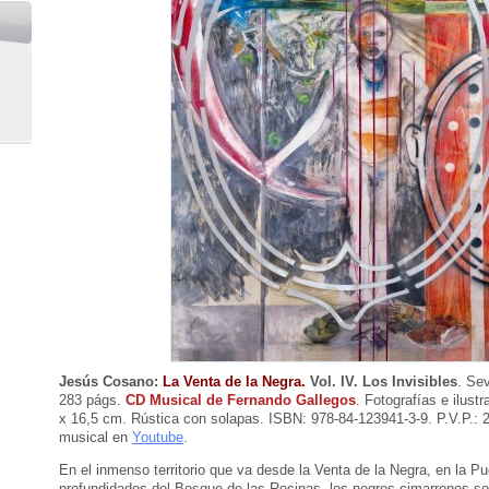
Jesús Cosano:
La Venta de la Negra.
Vol. IV. Los Invisibles
. Sev
283 págs.
CD Musical de Fernando Gallegos
. Fotografías e ilustr
x 16,5 cm. Rústica con solapas. ISBN: 978-84-123941-3-9. P.V.P.: 
musical en
Youtube
.
En el inmenso territorio que va desde la Venta de la Negra, en la Pu
profundidades del Bosque de las Rocinas, los negros cimarrones so