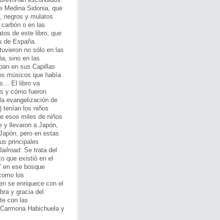
de Medina Sidonia, que
, negros y mulatos
 carbón o en las
tos de este libro, que
os de España.
uvieron no sólo en las
a, sino en las
aban en sus Capillas
vos músicos que había
s… El libro va
es y cómo fueron
 la evangelización de
 tenían los niños
de esos miles de niños
e y llevaron a Japón,
n Japón, pero en estas
us principales
ailroad.
Se trata del
o que existió en el
” en ese bosque
como los
en se enriquece con el
bra y gracia del
te con las
s Carmona Habichuela y