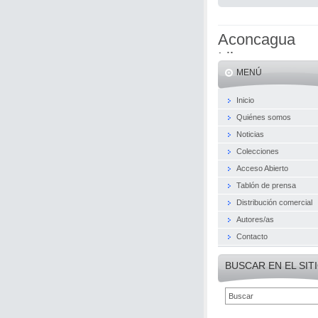
Aconcagua
Libros
MENÚ
Inicio
Quiénes somos
Noticias
Colecciones
Acceso Abierto
Tablón de prensa
Distribución comercial
Autores/as
Contacto
BUSCAR EN EL SIT