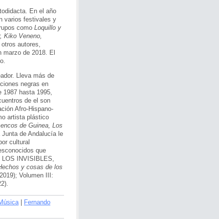
todidacta. En el año
n varios festivales y
 grupos como
Loquillo y
r, Kiko Veneno,
 otros autores,
n marzo de 2018. El
o.
eador. Lleva más de
aciones negras en
e 1987 hasta 1995,
cuentros de el son
ación Afro-Hispano-
o artista plástico
mencos de Guinea, Los
a Junta de Andalucía le
or cultural
desconocidos que
ión LOS INVISIBLES,
Hechos y cosas de los
2019); Volumen III:
2).
Música
|
Fernando