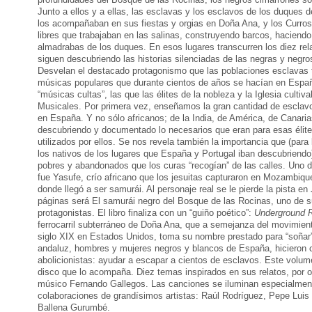
Junto a ellos y a ellas, las esclavas y los esclavos de los duques 
los acompañaban en sus fiestas y orgias en Doña Ana, y los Curros
libres que trabajaban en las salinas, construyendo barcos, haciendo
almadrabas de los duques. En esos lugares transcurren los diez rela
siguen descubriendo las historias silenciadas de las negras y negr
Desvelan el destacado protagonismo que las poblaciones esclavas t
músicas populares que durante cientos de años se hacían en Españ
“músicas cultas”, las que las élites de la nobleza y la Iglesia cultiv
Musicales. Por primera vez, enseñamos la gran cantidad de escla
en España. Y no sólo africanos; de la India, de América, de Canaria
descubriendo y documentado lo necesarios que eran para esas élit
utilizados por ellos. Se nos revela también la importancia que (para
los nativos de los lugares que España y Portugal iban descubriendo)
pobres y abandonados que los curas “recogían” de las calles. Uno 
fue Yasufe, crío africano que los jesuitas capturaron en Mozambiqu
donde llegó a ser samurái. Al personaje real se le pierde la pista e
páginas será El samurái negro del Bosque de las Rocinas, uno de s
protagonistas. El libro finaliza con un “guiño poético”:
Underground R
ferrocarril subterráneo de Doña Ana, que a semejanza del movimient
siglo XIX en Estados Unidos, toma su nombre prestado para “soñar
andaluz, hombres y mujeres negros y blancos de España, hicieron 
abolicionistas: ayudar a escapar a cientos de esclavos. Este volum
disco que lo acompaña. Diez temas inspirados en sus relatos, por o
músico Fernando Gallegos. Las canciones se iluminan especialmen
colaboraciones de grandísimos artistas: Raúl Rodríguez, Pepe Lui
Ballena Gurumbé.