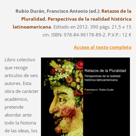
Rubio Durán, Francisco Antonio (ed.):
Retazos de la
Pluralidad. Perspectivas de la realidad histórica
latinoamericana
. Editado en 2012. 390 págs. 21,5 x 15
cm. ISBN: 978-84-96178-89-2. P.V.P.: 12 €
Acceso al texto completo
Libro colectivo
que recoge
artículos de seis
autores. Esta
obra de carácter
académico,
pretende
abordar ante
todo la historia
de las ideas, los