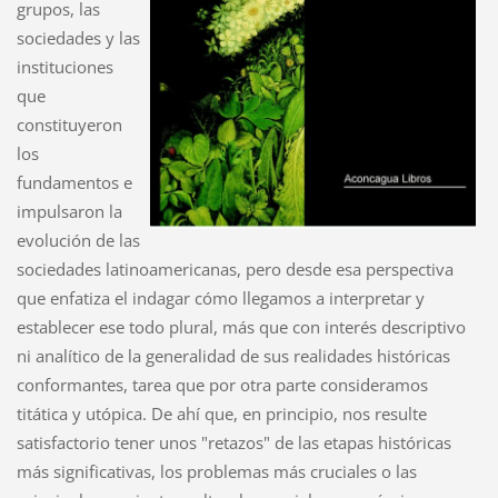
grupos, las
sociedades y las
instituciones
que
constituyeron
los
fundamentos e
impulsaron la
evolución de las
sociedades latinoamericanas, pero desde esa perspectiva
que enfatiza el indagar cómo llegamos a interpretar y
establecer ese todo plural, más que con interés descriptivo
ni analítico de la generalidad de sus realidades históricas
conformantes, tarea que por otra parte consideramos
titática y utópica. De ahí que, en principio, nos resulte
satisfactorio tener unos "retazos" de las etapas históricas
más significativas, los problemas más cruciales o las