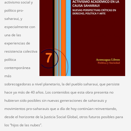
activismo social y
político pro-
saharaui, y
especialmente con
una de las
experiencias de
resistencia colectiva
política
contemporánea
más
sobrecogedoras a nivel planetario, la del pueblo saharaui, que persiste
hace ya más de 40 años. Los contenidos que esta obra presenta no
hubieran sido posibles sin nuevas generaciones de saharauis y
movimientos pro-saharauis que a día de hoy continúan reinventando,
desde el horizonte de la Justicia Social Global, otros futuros posibles para
los “hijos de las nubes”.