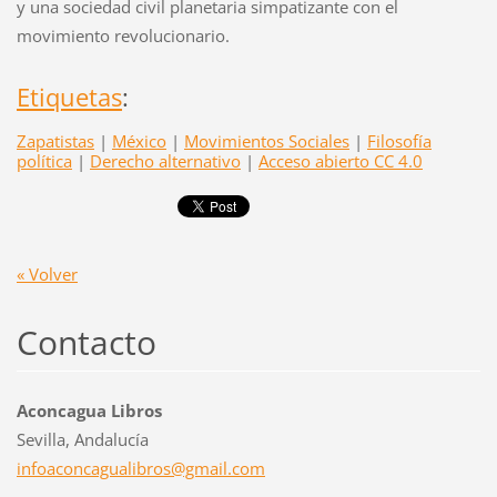
y una sociedad civil planetaria simpatizante con el
movimiento revolucionario.
Etiquetas
:
Zapatistas
|
México
|
Movimientos Sociales
|
Filosofía
política
|
Derecho alternativo
|
Acceso abierto CC 4.0
« Volver
Contacto
Aconcagua Libros
Sevilla, Andalucía
infoacon
cagualib
ros@gmai
l.com