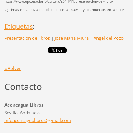
https://www.upo.es/diario/cultura/2014/11/presentacion-del-libro-
lagrimas-en-la-lluvia-estudios-sobre-la-muerte-y-los-muertos-en-la-upo/
Etiquetas
:
Presentación de libros
|
José María Miura
|
Ángel del Pozo
« Volver
Contacto
Aconcagua Libros
Sevilla, Andalucía
infoacon
cagualib
ros@gmai
l.com