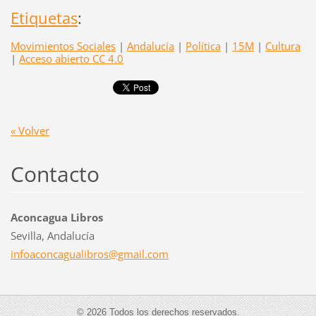
Etiquetas
:
Movimientos Sociales
|
Andalucía
|
Política
|
15M
|
Cultura
|
Acceso abierto CC 4.0
« Volver
Contacto
Aconcagua Libros
Sevilla, Andalucía
infoacon
cagualib
ros@gmai
l.com
© 2026 Todos los derechos reservados.