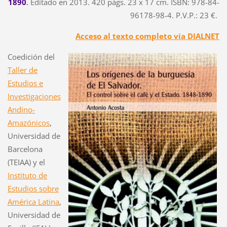
1890
.
Editado en 2013. 420 págs. 23 x 17 cm. ISBN: 978-84-
96178-98-4. P.V.P.: 23 €.
Acceso al texto completo vía DIALNET
Coedición del
Taller de
Estudios e
Investigaciones
Andino-
Amazónicos
,
Universidad de
Barcelona
(TEIAA) y el
Instituto de
Estudios sobre
América Latina
,
Universidad de