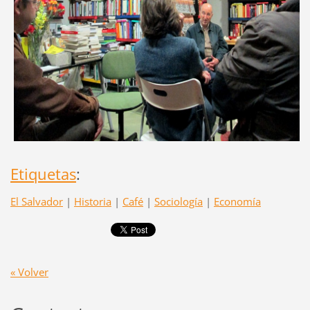
Etiquetas
:
El Salvador
|
Historia
|
Café
|
Sociología
|
Economía
« Volver