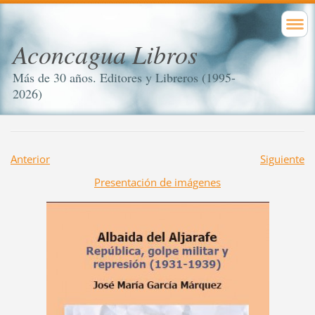
Aconcagua Libros
Más de 30 años. Editores y Libreros (1995-
2026)
Anterior
Siguiente
Presentación de imágenes